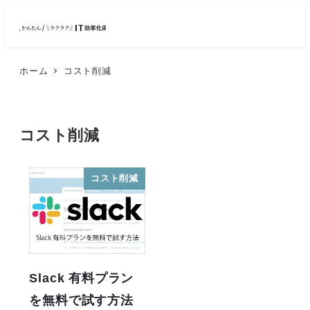
メ
イ
ン
ホーム
コスト削減
コ
ン
テ
ン
コスト削減
ツ
へ
コスト削減
移
動
Slack 有料プラン
を無料で試す方法