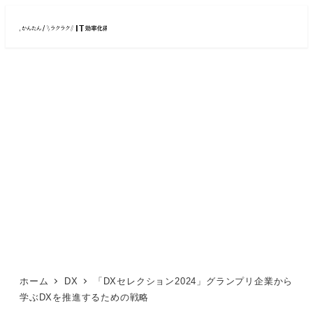
メ
イ
ン
コ
ン
テ
ン
ツ
へ
移
動
ホーム
DX
「DXセレクション2024」グランプリ企業から
学ぶDXを推進するための戦略