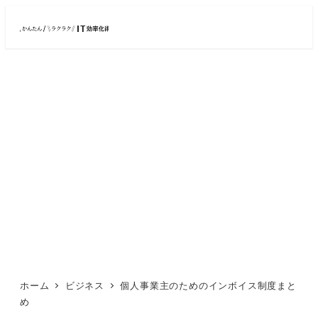
メ
イ
ン
コ
ン
テ
ン
ツ
へ
移
動
ホーム
ビジネス
個人事業主のためのインボイス制度まと
め