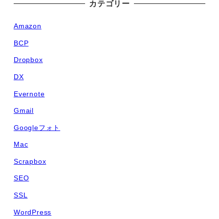
カテゴリー
Amazon
BCP
Dropbox
DX
Evernote
Gmail
Googleフォト
Mac
Scrapbox
SEO
SSL
WordPress