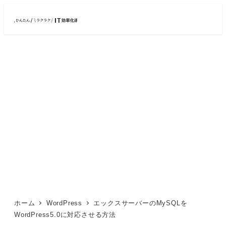
メ
イ
ン
コ
ン
テ
ン
ツ
へ
移
動
ホーム
WordPress
エックスサーバーのMySQLを
WordPress5.0に対応させる方法