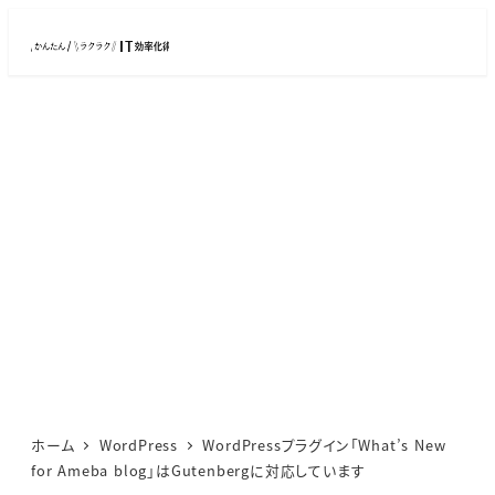
メ
イ
ン
コ
ン
テ
ン
ツ
へ
移
動
ホーム
WordPress
WordPressプラグイン「What’s New
for Ameba blog」はGutenbergに対応しています