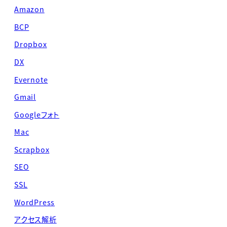
Amazon
BCP
Dropbox
DX
Evernote
Gmail
Googleフォト
Mac
Scrapbox
SEO
SSL
WordPress
アクセス解析