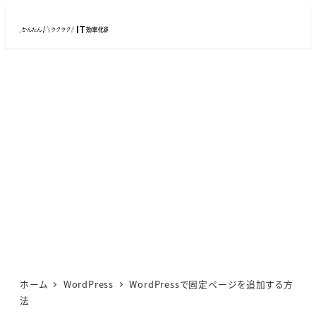
メ
イ
ン
コ
ン
テ
ン
ツ
へ
移
動
ホーム
WordPress
WordPressで固定ページを追加する方
法