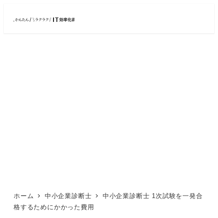
メ
イ
ン
コ
ン
テ
ン
ツ
へ
移
動
ホーム
中小企業診断士
中小企業診断士 1次試験を一発合
格するためにかかった費用